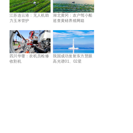
江苏连云港：无人机助
湖北黄冈：农户驾小船
力玉米管护
巡查黄鳝养殖网箱
四川华蓥：农机员检修
我国成功发射东方慧眼
收割机
高光谱01、02星