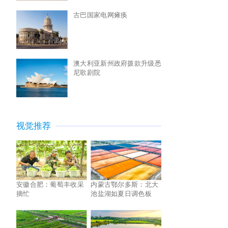
古巴国家电网瘫痪
澳大利亚新州政府拨款升级悉
尼歌剧院
视觉推荐
安徽合肥：葡萄丰收采
内蒙古鄂尔多斯：北大
摘忙
池盐湖如夏日调色板