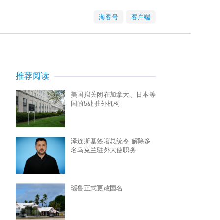
海客号
客户端
推荐阅读
美国拟关闭在加拿大、日本等
国的5处驻外机构
泽连斯基签署总统令 解除多
名乌克兰驻外大使职务
瑙鲁正式更改国名