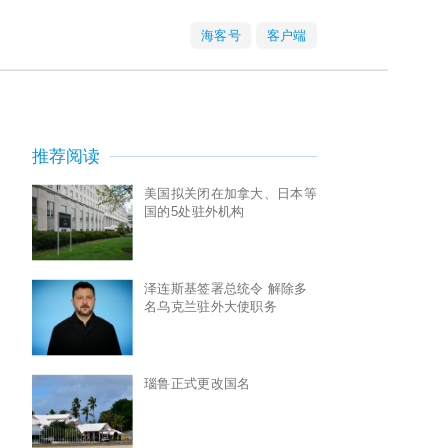
海客号
客户端
推荐阅读
美国拟关闭在加拿大、日本等
国的5处驻外机构
泽连斯基签署总统令 解除多
名乌克兰驻外大使职务
瑙鲁正式更改国名