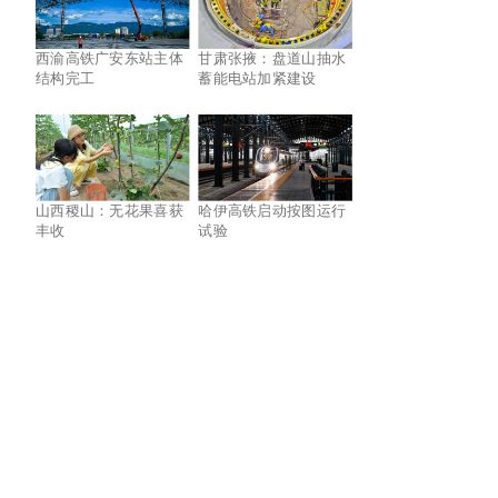
西渝高铁广安东站主体
甘肃张掖：盘道山抽水
结构完工
蓄能电站加紧建设
山西稷山：无花果喜获
哈伊高铁启动按图运行
丰收
试验