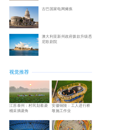
古巴国家电网瘫痪
澳大利亚新州政府拨款升级悉
尼歌剧院
视觉推荐
江苏泰州：村民划着菱
安徽铜陵：工人进行桥
桶采摘菱角
墩施工作业